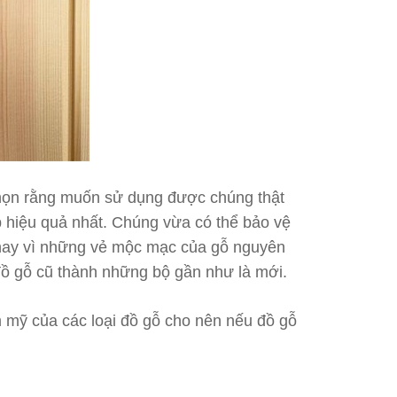
 chọn rằng muốn sử dụng được chúng thật
áp hiệu quả nhất. Chúng vừa có thể bảo vệ
 thay vì những vẻ mộc mạc của gỗ nguyên
 đồ gỗ cũ thành những bộ gần như là mới.
 mỹ của các loại đồ gỗ cho nên nếu đồ gỗ