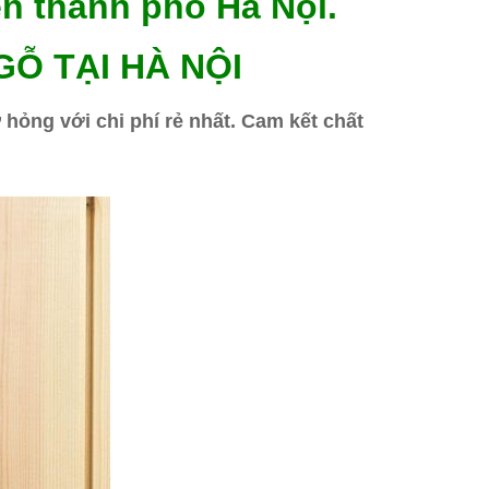
ện thành phố Hà Nội.
Ỗ TẠI HÀ NỘI
 hỏng với chi phí rẻ nhất. Cam kết chất