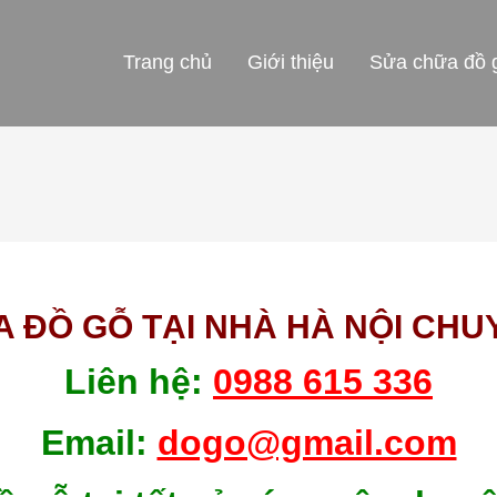
SUACHUADOGO247.COM
Sửa chữa đồ gỗ 247 uy tín chuyên nghiệp
Trang chủ
Giới thiệu
Sửa chữa đồ 
 ĐỒ GỖ TẠI NHÀ HÀ NỘI CHU
 casinos
casino pay by mobile
instant withdrawal casinos 
sinos
paypal casino sites
paysafe online casino
casino sit
Liên hệ:
0988 615 336
Email:
dogo@gmail.com