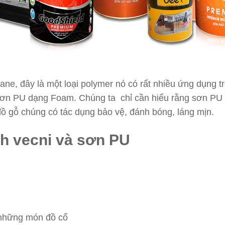
ane, đây là một loại polymer nó có rất nhiều ứng dụng 
sơn PU dạng Foam. Chúng ta chỉ cần hiểu rằng sơn PU c
ồ gỗ chúng có tác dụng bảo vệ, đánh bóng, láng mịn.
h vecni và sơn PU
y những món đồ cổ