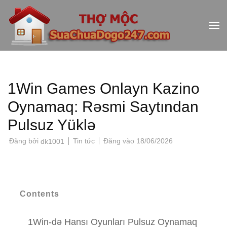
Bỏ
qua
suach
Sửa
và
chữa đồ
tới
gỗ 247
nội
uy tín
dung
1Win Games Onlayn Kazino
chuyên
(ấn
Oynamaq: Rəsmi Saytından
nghiệp
Enter)
Pulsuz Yüklə
Đăng bởi
Tin tức
Đăng vào
18/06/2026
dk1001
Contents
1Win-də Hansı Oyunları Pulsuz Oynamaq