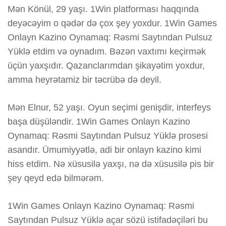
Mən Könül, 29 yaşı. 1Win platforması haqqında
deyəcəyim o qədər də çox şey yoxdur. 1Win Games
Onlayn Kazino Oynamaq: Rəsmi Saytından Pulsuz
Yüklə etdim və oynadım. Bəzən vaxtımı keçirmək
üçün yaxşıdır. Qazanclarımdan şikayətim yoxdur,
amma heyrətamiz bir təcrübə də deyil.
Mən Elnur, 52 yaşı. Oyun seçimi genişdir, interfeys
başa düşüləndir. 1Win Games Onlayn Kazino
Oynamaq: Rəsmi Saytından Pulsuz Yüklə prosesi
asandır. Ümumiyyətlə, adi bir onlayn kazino kimi
hiss etdim. Nə xüsusilə yaxşı, nə də xüsusilə pis bir
şey qeyd edə bilmərəm.
1Win Games Onlayn Kazino Oynamaq: Rəsmi
Saytından Pulsuz Yüklə açar sözü istifadəçiləri bu