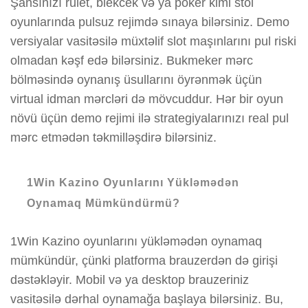
Şansınızı rulet, blekcek və ya poker kimi stol
oyunlarında pulsuz rejimdə sınaya bilərsiniz. Demo
versiyalar vasitəsilə müxtəlif slot maşınlarını pul riski
olmadan kəşf edə bilərsiniz. Bukmeker mərc
bölməsində oynanış üsullarını öyrənmək üçün
virtual idman mərcləri də mövcuddur. Hər bir oyun
növü üçün demo rejimi ilə strategiyalarınızı real pul
mərc etmədən təkmilləşdirə bilərsiniz.
1Win Kazino Oyunlarını Yükləmədən
Oynamaq Mümkündürmü?
1Win Kazino oyunlarını yükləmədən oynamaq
mümkündür, çünki platforma brauzerdən də girişi
dəstəkləyir. Mobil və ya desktop brauzeriniz
vasitəsilə dərhal oynamağa başlaya bilərsiniz. Bu,