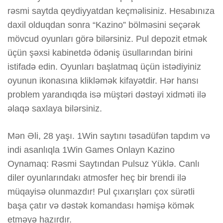
rəsmi saytda qeydiyyatdan keçməlisiniz. Hesabınıza
daxil olduqdan sonra “Kazino” bölməsini seçərək
mövcud oyunları görə bilərsiniz. Pul depozit etmək
üçün şəxsi kabinetdə ödəniş üsullarından birini
istifadə edin. Oyunları başlatmaq üçün istədiyiniz
oyunun ikonasına klikləmək kifayətdir. Hər hansı
problem yarandıqda isə müştəri dəstəyi xidməti ilə
əlaqə saxlaya bilərsiniz.
Mən Əli, 28 yaşı. 1Win saytını təsadüfən tapdım və
indi asanlıqla 1Win Games Onlayn Kazino
Oynamaq: Rəsmi Saytından Pulsuz Yüklə. Canlı
diler oyunlarındakı atmosfer heç bir brendi ilə
müqayisə olunmazdır! Pul çıxarışları çox sürətli
başa çatır və dəstək komandası həmişə kömək
etməyə hazırdır.