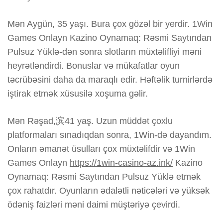
Mən Aygün, 35 yaşı. Bura çox gözəl bir yerdir. 1Win
Games Onlayn Kazino Oynamaq: Rəsmi Saytından
Pulsuz Yüklə-dən sonra slotların müxtəlifliyi məni
heyrətləndirdi. Bonuslar və mükafatlar oyun
təcrübəsini daha da maraqlı edir. Həftəlik turnirlərdə
iştirak etmək xüsusilə xoşuma gəlir.
Mən Rəşad,滨41 yaş. Uzun müddət çoxlu
platformaları sınadıqdan sonra, 1Win-də dayandım.
Onların əmanət üsulları çox müxtəlifdir və 1Win
Games Onlayn
https://1win-casino-az.ink/
Kazino
Oynamaq: Rəsmi Saytından Pulsuz Yüklə etmək
çox rahatdır. Oyunların ədalətli nəticələri və yüksək
ödəniş faizləri məni daimi müştəriyə çevirdi.