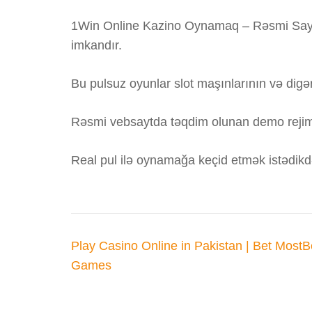
1Win Online Kazino Oynamaq – Rəsmi Saytd
imkandır.
Bu pulsuz oyunlar slot maşınlarının və dig
Rəsmi vebsaytda təqdim olunan demo rejimind
Real pul ilə oynamağa keçid etmək istədikd
Điều
Play Casino Online in Pakistan | Bet MostBe
hướng
Games
bài
viết