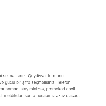
 sıxmalısınız. Qeydiyyat formunu
ə güclü bir şifrə seçməlisiniz. Telefon
rarlanmaq istəyirsinizsə, promokod daxil
dim etdikdən sonra hesabınız aktiv olacaq.