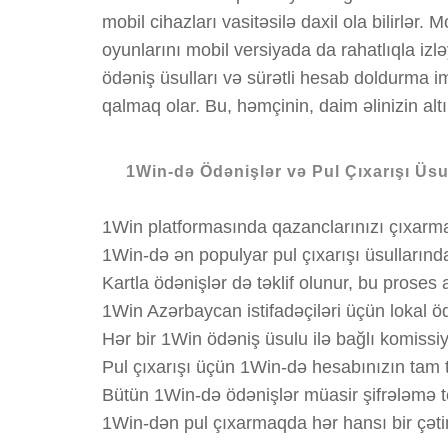
mobil cihazları vasitəsilə daxil ola bilirlər
oyunlarını mobil versiyada da rahatlıqla izlə
ödəniş üsulları və sürətli hesab doldurma i
qalmaq olar. Bu, həmçinin, daim əlinizin alt
1Win-də Ödənişlər və Pul Çıxarışı Üsul
1Win platformasında qazanclarınızı çıxarm
1Win-də ən populyar pul çıxarışı üsullarında
Kartla ödənişlər də təklif olunur, bu proses
1Win Azərbaycan istifadəçiləri üçün lokal öd
Hər bir 1Win ödəniş üsulu ilə bağlı komiss
Pul çıxarışı üçün 1Win-də hesabınızın tam t
Bütün 1Win-də ödənişlər müasir şifrələmə te
1Win-dən pul çıxarmaqda hər hansı bir çətin