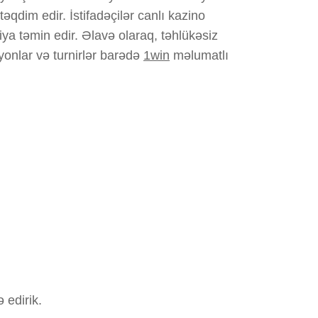
təqdim edir. İstifadəçilər canlı kazino
siya təmin edir. Əlavə olaraq, təhlükəsiz
yonlar və turnirlər barədə
1win
məlumatlı
 edirik.