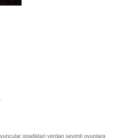
.
yunçular istədikləri yerdən sevimli oyunlara