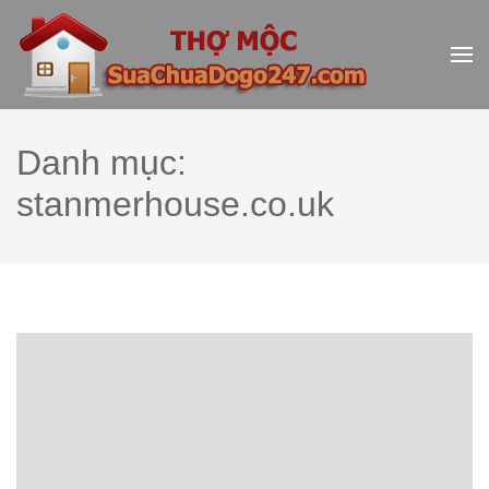
Bỏ
qua
suach
Sửa
và
chữa đồ
tới
gỗ 247
nội
Danh mục:
uy tín
dung
chuyên
stanmerhouse.co.uk
(ấn
nghiệp
Enter)