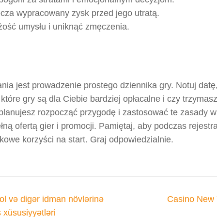
za wypracowany zysk przed jego utratą.
ść umysłu i uniknąć zmęczenia.
a jest prowadzenie prostego dziennika gry. Notuj datę,
które gry są dla Ciebie bardziej opłacalne i czy trzymas
anujesz rozpocząć przygodę i zastosować te zasady w p
łną ofertą gier i promocji. Pamiętaj, aby podczas rejestr
owe korzyści na start. Graj odpowiedzialnie.
l və digər idman növlərinə
Casino New 
xüsusiyyətləri