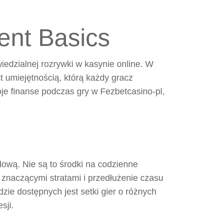
ent Basics
wiedzialnej rozrywki w kasynie online. W
t umiejętnością, którą każdy gracz
je finanse podczas gry w Fezbetcasino-pl,
dową. Nie są to środki na codzienne
znaczącymi stratami i przedłużenie czasu
zie dostępnych jest setki gier o różnych
sji.