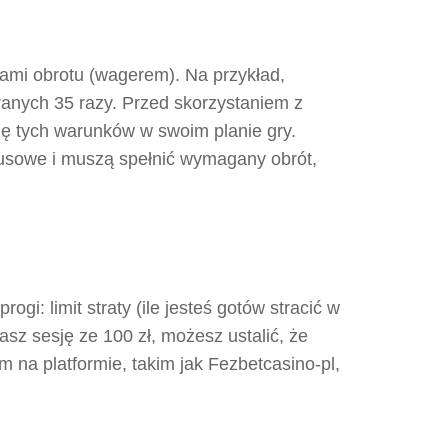
ami obrotu (wagerem). Na przykład,
anych 35 razy. Przed skorzystaniem z
gę tych warunków w swoim planie gry.
nusowe i muszą spełnić wymagany obrót,
i: limit straty (ile jesteś gotów stracić w
nasz sesję ze 100 zł, możesz ustalić, że
m na platformie, takim jak Fezbetcasino-pl,