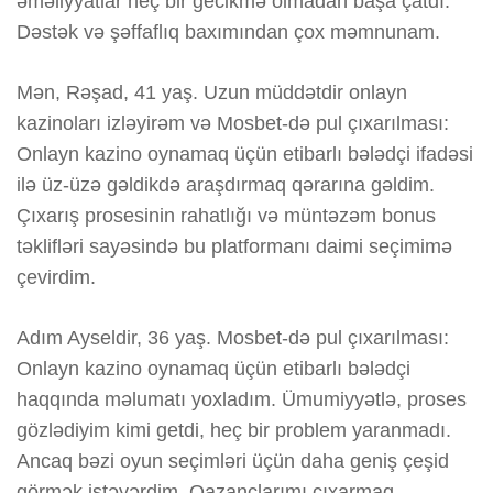
əməliyyatlar heç bir gecikmə olmadan başa çatdı.
Dəstək və şəffaflıq baxımından çox məmnunam.
Mən, Rəşad, 41 yaş. Uzun müddətdir onlayn
kazinoları izləyirəm və Mosbet-də pul çıxarılması:
Onlayn kazino oynamaq üçün etibarlı bələdçi ifadəsi
ilə üz-üzə gəldikdə araşdırmaq qərarına gəldim.
Çıxarış prosesinin rahatlığı və müntəzəm bonus
təklifləri sayəsində bu platformanı daimi seçimimə
çevirdim.
Adım Ayseldir, 36 yaş. Mosbet-də pul çıxarılması:
Onlayn kazino oynamaq üçün etibarlı bələdçi
haqqında məlumatı yoxladım. Ümumiyyətlə, proses
gözlədiyim kimi getdi, heç bir problem yaranmadı.
Ancaq bəzi oyun seçimləri üçün daha geniş çeşid
görmək istəyərdim. Qazanclarımı çıxarmaq