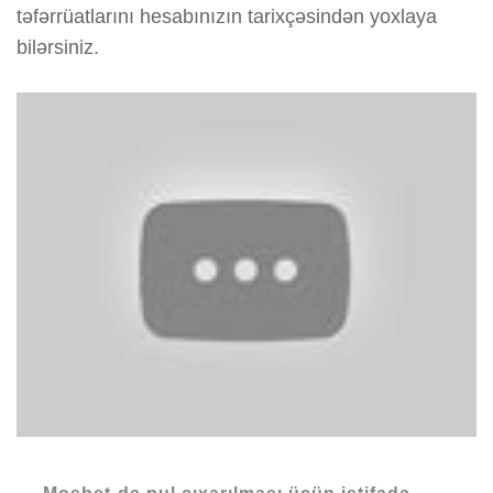
təfərrüatlarını hesabınızın tarixçəsindən yoxlaya
bilərsiniz.