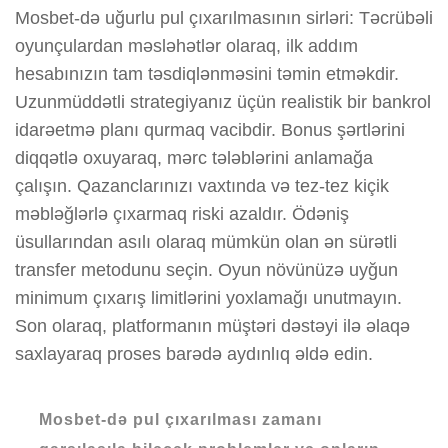
Mosbet-də uğurlu pul çıxarılmasının sirləri: Təcrübəli
oyunçulardan məsləhətlər olaraq, ilk addım
hesabınızın tam təsdiqlənməsini təmin etməkdir.
Uzunmüddətli strategiyanız üçün realistik bir bankrol
idarəetmə planı qurmaq vacibdir. Bonus şərtlərini
diqqətlə oxuyaraq, mərc tələblərini anlamağa
çalışın. Qazanclarınızı vaxtında və tez-tez kiçik
məbləğlərlə çıxarmaq riski azaldır. Ödəniş
üsullarından asılı olaraq mümkün olan ən sürətli
transfer metodunu seçin. Oyun növünüzə uyğun
minimum çıxarış limitlərini yoxlamağı unutmayın.
Son olaraq, platformanın müştəri dəstəyi ilə əlaqə
saxlayaraq proses barədə aydınlıq əldə edin.
Mosbet-də pul çıxarılması zamanı