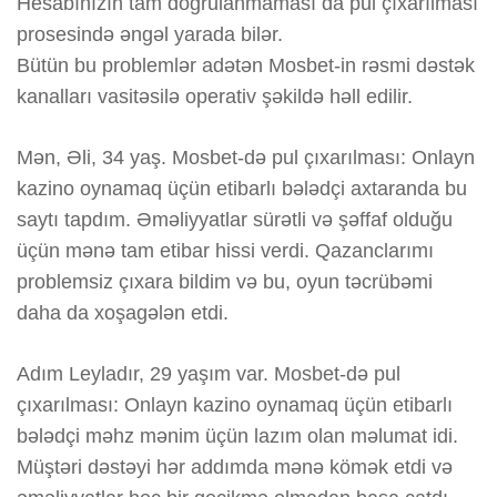
Hesabınızın tam doğrulanmaması da pul çıxarılması
prosesində əngəl yarada bilər.
Bütün bu problemlər adətən Mosbet-in rəsmi dəstək
kanalları vasitəsilə operativ şəkildə həll edilir.
Mən, Əli, 34 yaş. Mosbet-də pul çıxarılması: Onlayn
kazino oynamaq üçün etibarlı bələdçi axtaranda bu
saytı tapdım. Əməliyyatlar sürətli və şəffaf olduğu
üçün mənə tam etibar hissi verdi. Qazanclarımı
problemsiz çıxara bildim və bu, oyun təcrübəmi
daha da xoşagələn etdi.
Adım Leyladır, 29 yaşım var. Mosbet-də pul
çıxarılması: Onlayn kazino oynamaq üçün etibarlı
bələdçi məhz mənim üçün lazım olan məlumat idi.
Müştəri dəstəyi hər addımda mənə kömək etdi və