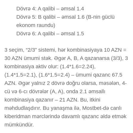
Dövrə 4: A qalibi – əmsal 1.4
Dövrə 5: B qalibi – əmsal 1.6 (B-nin güclü
ekonom raundu)
Dövrə 6: A qalibi – əmsal 1.5
3 seçim, “2/3” sistemi, hər kombinasiyaya 10 AZN =
30 AZN ümumi stək. Əgər A, B, A qazanarsa (3/3), 3
kombinasiya aktiv olur: (1.4*1.6=2.24),
(1.4*1.5=2.1), (1.6*1.5=2.4) – ümumi qazanc 67.5
AZN. Əgər yalnız 2 dövrə doğru olarsa, məsələn, 4-
cü və 6-cı dövrələr (A, A), onda 2.1 əmsallı
kombinasiya qazanır – 21 AZN. Bu, itkini
məhdudlaşdırır. Bu yanaşma ilə, Mostbet-də canlı
kiberidman mərclərində davamlı qazanc əldə etmək
mümkündür.