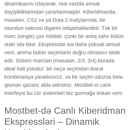
dinamikasını izləyərək, real vaxtda əmsal
dəyişikliklərindən yararlanmaqdır. Kiberidmanda,
məsələn, CS2 və ya Dota 2 matçlarında, bir
rəundun nəticəsi digərini istiqamətləndirir. Tək bir
mərc (single) çox risklidir, çünki bir anlıq səhv bütün
stəki silə bilər. Ekspresslər isə daha yüksək əmsal
verir, amma bütün seçimlərin doğru olmasını tələb
edir. Sistem mərcləri (məsələn, 2/3, 3/4) burada
ideal həll yoludur: bir neçə seçimdən ibarət
kombinasiya yaradırsınız, və bir seçim uduzsa belə,
qismən qazanc əldə edirsiniz. Mostbet-in canlı
interfeysi bu cür sistemləri tez qurmağa imkan verir.
Mostbet-də Canlı Kiberidman
Ekspressləri – Dinamik