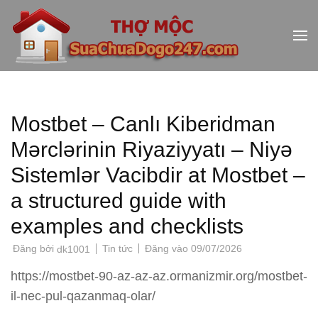
Bỏ
qua
suach
Sửa
và
chữa đồ
tới
gỗ 247
nội
uy tín
dung
Mostbet – Canlı Kiberidman
chuyên
(ấn
Mərclərinin Riyaziyyatı – Niyə
nghiệp
Enter)
Sistemlər Vacibdir at Mostbet –
a structured guide with
examples and checklists
Đăng bởi
Tin tức
Đăng vào
09/07/2026
dk1001
https://mostbet-90-az-az-az.ormanizmir.org/mostbet-
il-nec-pul-qazanmaq-olar/