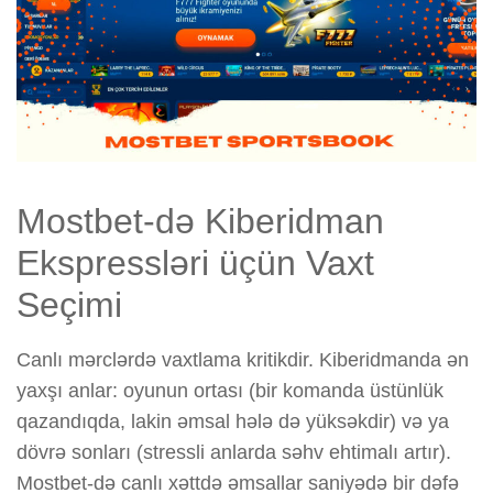
Mostbet-də Kiberidman
Ekspressləri üçün Vaxt
Seçimi
Canlı mərclərdə vaxtlama kritikdir. Kiberidmanda ən
yaxşı anlar: oyunun ortası (bir komanda üstünlük
qazandıqda, lakin əmsal hələ də yüksəkdir) və ya
dövrə sonları (stressli anlarda səhv ehtimalı artır).
Mostbet-də canlı xəttdə əmsallar saniyədə bir dəfə