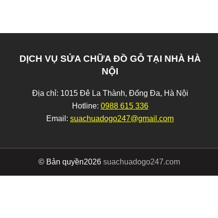
DỊCH VỤ SỬA CHỮA ĐỒ GỖ TẠI NHÀ HÀ
NỘI
Địa chỉ: 1015 Đê La Thành, Đống Đa, Hà Nội
Hotline:
0988 615 336
Email:
suachuadogo247@gmail.com
© Bản quyền2026
suachuadogo247.com