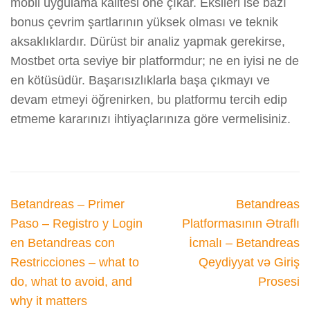
mobil uygulama kalitesi öne çıkar. Eksileri ise bazı
bonus çevrim şartlarının yüksek olması ve teknik
aksaklıklardır. Dürüst bir analiz yapmak gerekirse,
Mostbet orta seviye bir platformdur; ne en iyisi ne de
en kötüsüdür. Başarısızlıklarla başa çıkmayı ve
devam etmeyi öğrenirken, bu platformu tercih edip
etmeme kararınızı ihtiyaçlarınıza göre vermelisiniz.
Điều
Betandreas – Primer
Betandreas
hướng
Paso – Registro y Login
Platformasının Ətraflı
bài
en Betandreas con
İcmalı – Betandreas
viết
Restricciones – what to
Qeydiyyat və Giriş
do, what to avoid, and
Prosesi
why it matters