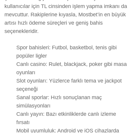
kullanıcılar için TL cinsinden işlem yapma imkanı da
mevcuttur. Rakiplerine kıyasla, Mostbet’in en büyük
artısı hızlı ödeme süreçleri ve geniş bahis
seçenekleridir.
Spor bahisleri: Futbol, basketbol, tenis gibi
popüler ligler
Canlı casino: Rulet, blackjack, poker gibi masa
oyunları
Slot oyunları: Yüzlerce farklı tema ve jackpot
seçeneği
Sanal sporlar: Hızlı sonuçlanan maç
simülasyonları
Canlı yayın: Bazı etkinliklerde canlı izleme
fırsatı
Mobil uyumluluk: Android ve iOS cihazlarda