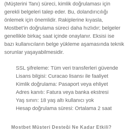
(Müşterini Tanı) süreci, kimlik doğrulaması için
gerekli belgeleri talep eder. Bu, dolandırıcılığı
önlemek için önemlidir. Rakiplerine kıyasla,
Mostbet’in doğrulama süreci daha hızlıdır; belgeler
genellikle birkaç saat içinde onaylanır. Eksisi ise
bazı kullanıcıların belge yükleme aşamasında teknik
sorunlar yaşayabilmesidir.
SSL şifreleme: Tüm veri transferleri güvende
Lisans bilgisi: Curacao lisansı ile faaliyet
Kimlik doğrulama: Pasaport veya ehliyet
Adres kanıtı: Fatura veya banka ekstresi
Yaş sınırı: 18 yaş altı kullanıcı yok
Hesap doğrulama süresi: Ortalama 2 saat
Mostbet Müşteri Desteği Ne Kadar Etkili?