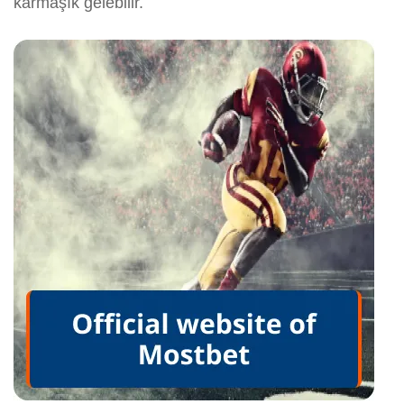
karmaşık gelebilir.