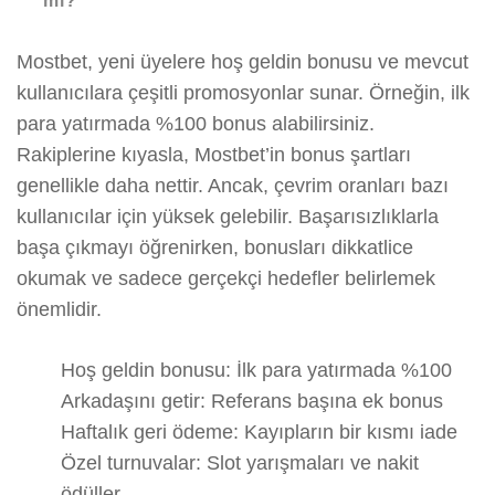
mı?
Mostbet, yeni üyelere hoş geldin bonusu ve mevcut
kullanıcılara çeşitli promosyonlar sunar. Örneğin, ilk
para yatırmada %100 bonus alabilirsiniz.
Rakiplerine kıyasla, Mostbet’in bonus şartları
genellikle daha nettir. Ancak, çevrim oranları bazı
kullanıcılar için yüksek gelebilir. Başarısızlıklarla
başa çıkmayı öğrenirken, bonusları dikkatlice
okumak ve sadece gerçekçi hedefler belirlemek
önemlidir.
Hoş geldin bonusu: İlk para yatırmada %100
Arkadaşını getir: Referans başına ek bonus
Haftalık geri ödeme: Kayıpların bir kısmı iade
Özel turnuvalar: Slot yarışmaları ve nakit
ödüller