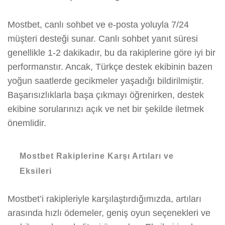
Mostbet, canlı sohbet ve e-posta yoluyla 7/24
müşteri desteği sunar. Canlı sohbet yanıt süresi
genellikle 1-2 dakikadır, bu da rakiplerine göre iyi bir
performanstır. Ancak, Türkçe destek ekibinin bazen
yoğun saatlerde gecikmeler yaşadığı bildirilmiştir.
Başarısızlıklarla başa çıkmayı öğrenirken, destek
ekibine sorularınızı açık ve net bir şekilde iletmek
önemlidir.
Mostbet Rakiplerine Karşı Artıları ve
Eksileri
Mostbet’i rakipleriyle karşılaştırdığımızda, artıları
arasında hızlı ödemeler, geniş oyun seçenekleri ve