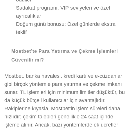
Sadakat programı: VIP seviyeleri ve özel
ayrıcalıklar
Doğum günü bonusu: Özel günlerde ekstra
teklif
Mostbet’te Para Yatırma ve Çekme İşlemleri
Güvenilir mi?
Mostbet, banka havalesi, kredi kartı ve e-cüzdanlar
gibi birçok yöntemle para yatırma ve çekme imkanı
sunar. TL işlemleri için minimum limitler düşüktür, bu
da küçük bütçeli kullanıcılar için avantajlıdır.
Rakiplerine kıyasla, Mostbet’in işlem süreleri daha
hızlıdır; çekim talepleri genellikle 24 saat içinde
işleme alınır. Ancak, bazı yöntemlerde ek ücretler