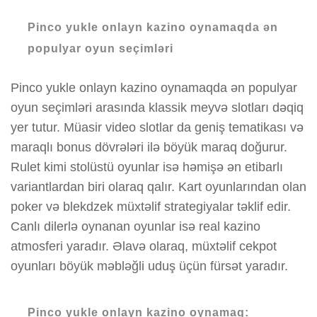
Pinco yukle onlayn kazino oynamaqda ən
populyar oyun seçimləri
Pinco yukle onlayn kazino oynamaqda ən populyar
oyun seçimləri arasında klassik meyvə slotları dəqiq
yer tutur. Müasir video slotlar da geniş tematikası və
maraqlı bonus dövrələri ilə böyük maraq doğurur.
Rulet kimi stolüstü oyunlar isə həmişə ən etibarlı
variantlardan biri olaraq qalır. Kart oyunlarından olan
poker və blekdzek müxtəlif strategiyalar təklif edir.
Canlı dilerlə oynanan oyunlar isə real kazino
atmosferi yaradır. Əlavə olaraq, müxtəlif cekpot
oyunları böyük məbləğli uduş üçün fürsət yaradır.
Pinco yukle onlayn kazino oynamaq: