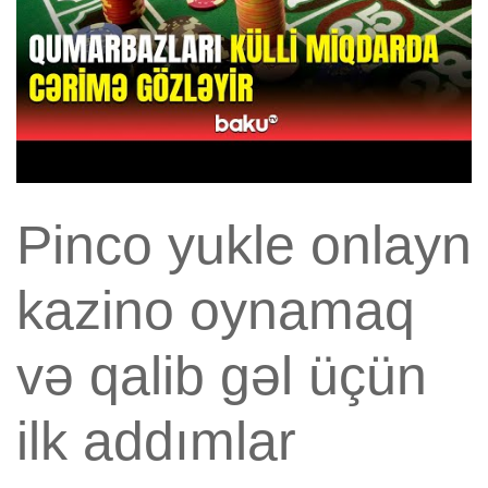
Pinco yukle onlayn
kazino oynamaq
və qalib gəl üçün
ilk addımlar