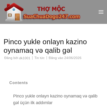
Bỏ
qua
suach
Sửa
và
chữa đồ
tới
gỗ 247
nội
uy tín
dung
Pinco yukle onlayn kazino
chuyên
(ấn
oynamaq və qalib gəl
nghiệp
Enter)
Đăng bởi
Tin tức
Đăng vào
24/06/2026
dk1001
Contents
Pinco yukle onlayn kazino oynamaq və qalib
gəl üçün ilk addımlar