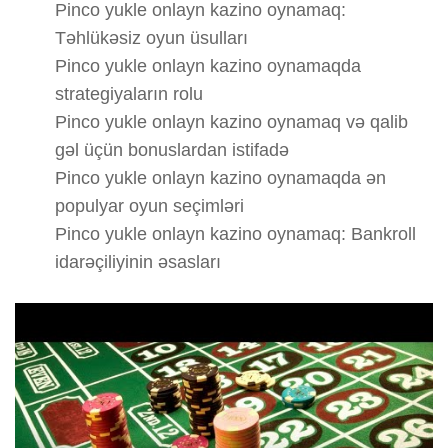
Pinco yukle onlayn kazino oynamaq:
Təhlükəsiz oyun üsulları
Pinco yukle onlayn kazino oynamaqda
strategiyaların rolu
Pinco yukle onlayn kazino oynamaq və qalib
gəl üçün bonuslardan istifadə
Pinco yukle onlayn kazino oynamaqda ən
populyar oyun seçimləri
Pinco yukle onlayn kazino oynamaq: Bankroll
idarəçiliyinin əsasları