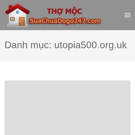
Bỏ
qua
suach
Sửa
và
chữa đồ
tới
gỗ 247
nội
Danh mục:
utopia500.org.uk
uy tín
dung
chuyên
(ấn
nghiệp
Enter)