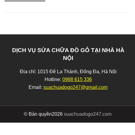
DỊCH VỤ SỬA CHỮA ĐỒ GỖ TẠI NHÀ HÀ
NỘI
Địa chỉ: 1015 Đê La Thành, Đống Đa, Hà Nội
Hotline:
0988 615 336
Email:
suachuadogo247@gmail.com
© Bản quyền2026
suachuadogo247.com